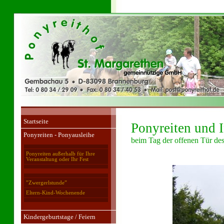
Startseite
Ponyreiten und 
Ponyreiten - Ponyausleihe
beim Tag der offenen Tür de
Ponyreiten außerhalb für Ihre
Veranstaltung oder Ihr Fest
”Zwergerlstunde”
Eltern-Kind-Wochenende
Kindergeburtstage / Feiern