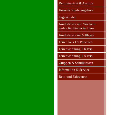
Reitunterricht & Ausritte
Kurse & Sonderangebote
Tageskinder
Kinderferien und Wochen-
enden für Kinder im Haus
Kinderferien im Zeltlager
Ferienhaus 1-9 Personen
Ferienwohnung 1-6 Pers.
Ferienwohnung 1-5 Pers.
Gruppen & Schulklassen
Information & Service
Reit- und Fahrverein